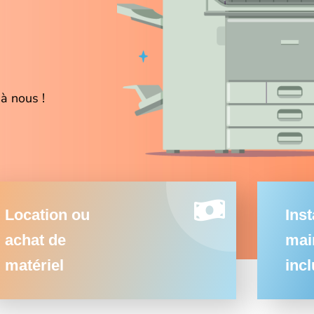
à nous !
Location ou
Inst
achat de
mai
matériel
inc