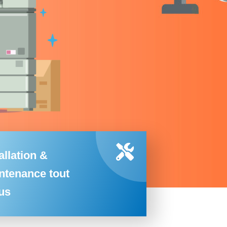
allation &
ntenance tout
lus