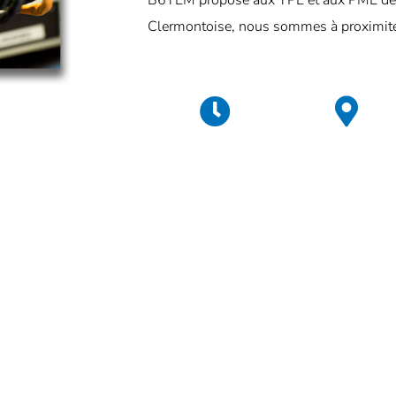
B6TEM propose aux TPE et aux PME des 
Clermontoise, nous sommes à proximité 
RÉACTIVITÉ
PROXIMITÉ