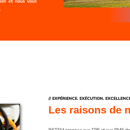
ion et nous vous
é
// EXPÉRIENCE. EXÉCUTION. EXCELLENC
Les raisons de 